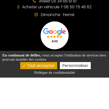
Atelier 05 34 66 61 61
Acheter un véhicule ? 06 50 75 46 62
Dimanche : Fermé
AVIS
En continuant de défiler,
vous acceptez l'utilisation de services tiers
pouvant installer des cookies
Activités
Garage auto Saint-Orens-de-Gameville
Tout accepter
Personnaliser
Vendeur de voiture Toulouse
Garage auto Toulouse
Concessionnaire Renault Toulouse
Politique de confidentialité
Spécialiste de voitures électriques Toulouse
Garage auto Labège
Concessionnaire Renault Saint-Orens-de-Gameville
Mentions légales
Charte d’utilisation des données
Gestion des cookies
2026