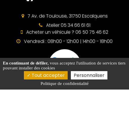
7 Av. de Toulouse, 31750 Escalquens
Atelier 05 34 66 61 61
Acheter un véhicule ? 06 50 75 46 62
Vendredi : 08h00 - 12h00 | 14h00 - 18h00
En continuant de défiler,
vous acceptez l'utilisation de services tiers
pouvant installer des cookies
AVIS
Tout accepter
Personnaliser
Politique de confidentialité
Activités
Garage auto Saint-Orens-de-Gameville
Vendeur de voiture Toulouse
Garage auto Toulouse
Concessionnaire Renault Toulouse
Spécialiste de voitures électriques Toulouse
Garage auto Labège
Concessionnaire Renault Saint-Orens-de-Gameville