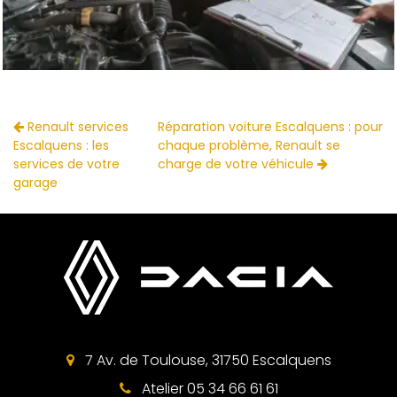
Renault services
Réparation voiture Escalquens : pour
Escalquens : les
chaque problème, Renault se
services de votre
charge de votre véhicule
garage
7 Av. de Toulouse, 31750 Escalquens
Atelier 05 34 66 61 61