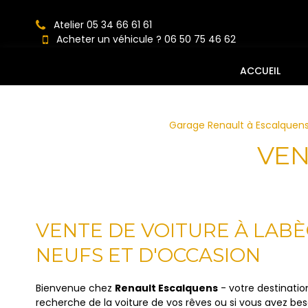
Panneau de gestion des cookies
Atelier 05 34 66 61 61
Acheter un véhicule ? 06 50 75 46 62
ACCUEIL
Garage Renault à Escalquens
VEN
VENTE DE VOITURE À LABÈ
NEUFS ET D'OCCASION
Bienvenue chez
Renault Escalquens
- votre destinatio
recherche de la voiture de vos rêves ou si vous avez be