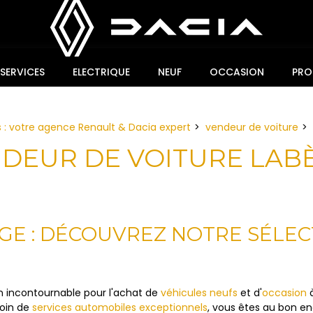
SERVICES
ELECTRIQUE
NEUF
OCCASION
PRO
 : votre agence Renault & Dacia expert
vendeur de voiture
DEUR DE VOITURE LAB
GE : DÉCOUVREZ NOTRE SÉLEC
n incontournable pour l'achat de
véhicules neufs
et d'
occasion
à
soin de
services automobiles exceptionnels
, vous êtes au bon end