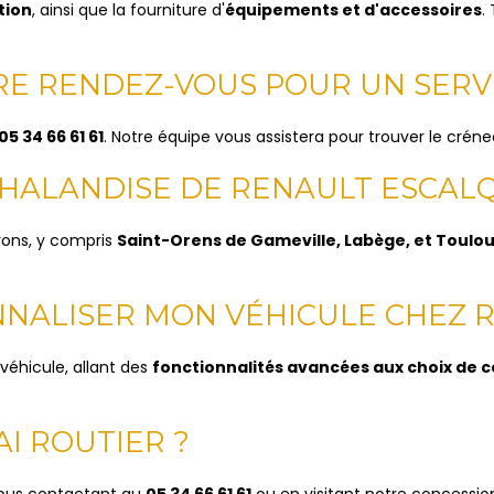
tion
, ainsi que la fourniture d'
équipements et d'accessoires
.
RE RENDEZ-VOUS POUR UN SERV
05 34 66 61 61
. Notre équipe vous assistera pour trouver le créne
 CHALANDISE DE RENAULT ESCAL
rons, y compris
Saint-Orens de Gameville, Labège, et Toulo
NNALISER MON VÉHICULE CHEZ 
véhicule, allant des
fonctionnalités avancées aux choix de 
AI ROUTIER ?
 nous contactant au
05 34 66 61 61
ou en visitant notre concession