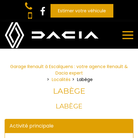
Panneau de gestion des cookies
Estimer votre véhicule
Garage Renault à Escalquens : votre agence Renault &
Dacia expert
Localités
Labège
LABÈGE
LABÈGE
Activité principale